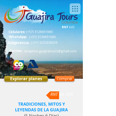
RNT
645
(+57)
3126651660
Celulares:
WhatsApp:
(+57)
3126651660
Subgerencia:
(+57)
3232938929
Correo:
receptivo.guajiratours@gmail.com
Explorar planes
Comprar
RNT No. 645
TRADICIONES, MITOS Y
LEYENDAS DE LA GUAJIRA
(5 Noches 6 Días)