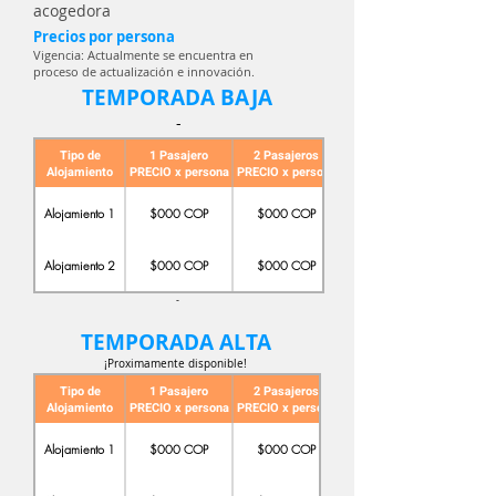
acogedora
Precios por persona
Vigencia: Actualmente se encuentra en
proceso de actualización e innovación.
TEMPORADA BAJA
-
Tipo de
1 Pasajero
2 Pasajeros
Alojamiento
PRECIO x persona
PRECIO x persona
PRECIO x persona
Alojamiento 1
$000 COP
$000 COP
Alojamiento 2
$000 COP
$000 COP
-
TEMPORADA ALTA
¡Proximamente disponible!
Tipo de
1 Pasajero
2 Pasajeros
Alojamiento
PRECIO x persona
PRECIO x persona
PRECIO x persona
Alojamiento 1
$000 COP
$000 COP